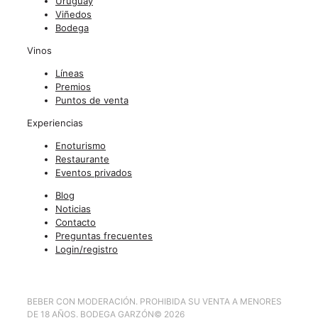
Uruguay
Viñedos
Bodega
Vinos
Líneas
Premios
Puntos de venta
Experiencias
Enoturismo
Restaurante
Eventos privados
Blog
Noticias
Contacto
Preguntas frecuentes
Login/registro
BEBER CON MODERACIÓN. PROHIBIDA SU VENTA A MENORES
DE 18 AÑOS. BODEGA GARZÓN
©
2026