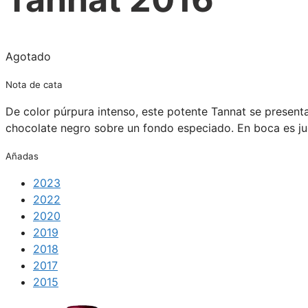
Agotado
Nota de cata
De color púrpura intenso, este potente Tannat se presenta
chocolate negro sobre un fondo especiado. En boca es jug
Añadas
2023
2022
2020
2019
2018
2017
2015