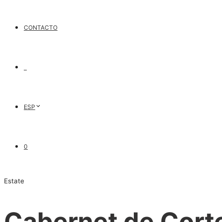
CONTACTO
ESP
0
Estate
Cabernet de Cort