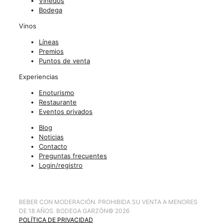
Viñedos
Bodega
Vinos
Líneas
Premios
Puntos de venta
Experiencias
Enoturismo
Restaurante
Eventos privados
Blog
Noticias
Contacto
Preguntas frecuentes
Login/registro
BEBER CON MODERACIÓN. PROHIBIDA SU VENTA A MENORES
DE 18 AÑOS. BODEGA GARZÓN
©
2026
POLÍTICA DE PRIVACIDAD