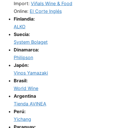
Import:
Viñals Wine & Food
Online:
El Corte Inglés
Finlandia:
ALKO
Suecia:
System Bolaget
Dinamarca:
Philipson
Japón:
Vinos Yamazaki
Brasil:
World Wine
Argentina
Tienda AVINEA
Perú:
Yichang
Paraguay: