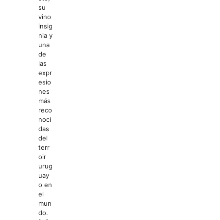
su
vino
insig
nia y
una
de
las
expr
esio
nes
más
reco
noci
das
del
terr
oir
urug
uay
o en
el
mun
do.