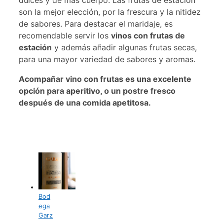
dulces y de más cuerpo. Las frutas de estación
son la mejor elección, por la frescura y la nitidez
de sabores. Para destacar el maridaje, es
recomendable servir los
vinos con frutas de
estación
y además añadir algunas frutas secas,
para una mayor variedad de sabores y aromas.
Acompañar vino con frutas es una excelente
opción para aperitivo, o un postre fresco
después de una comida apetitosa.
Bod
ega
Garz