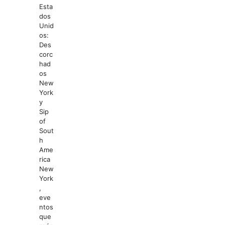
Esta
dos
Unid
os:
Des
corc
had
os
New
York
y
Sip
of
Sout
h
Ame
rica
New
York
,
eve
ntos
que