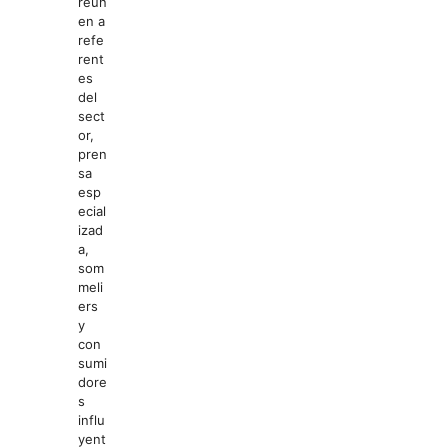
reún
en a
refe
rent
es
del
sect
or,
pren
sa
esp
ecial
izad
a,
som
meli
ers
y
con
sumi
dore
s
influ
yent