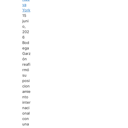
va
York
15
juni
o,
202
6
Bod
ega
Garz
ón
reafi
rmó
su
posi
cion
amie
nto
inter
naci
onal
con
una