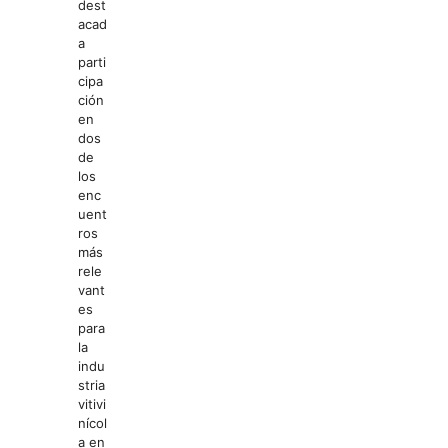
dest
acad
a
parti
cipa
ción
en
dos
de
los
enc
uent
ros
más
rele
vant
es
para
la
indu
stria
vitivi
nícol
a en