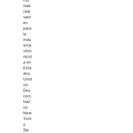
ros
más
rele
vant
es
para
la
indu
stria
vitivi
nícol
a en
Esta
dos
Unid
os:
Des
corc
had
os
New
York
y
Sip