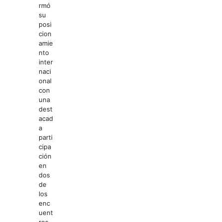
rmó
su
posi
cion
amie
nto
inter
naci
onal
con
una
dest
acad
a
parti
cipa
ción
en
dos
de
los
enc
uent