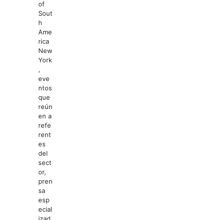
of
Sout
h
Ame
rica
New
York
,
eve
ntos
que
reún
en a
refe
rent
es
del
sect
or,
pren
sa
esp
ecial
izad