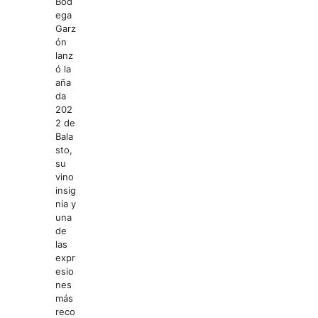
Bod
ega
Garz
ón
lanz
ó la
aña
da
202
2 de
Bala
sto,
su
vino
insig
nia y
una
de
las
expr
esio
nes
más
reco