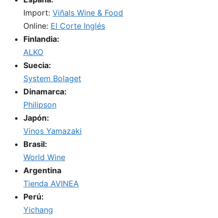
Import:
Viñals Wine & Food
Online:
El Corte Inglés
Finlandia:
ALKO
Suecia:
System Bolaget
Dinamarca:
Philipson
Japón:
Vinos Yamazaki
Brasil:
World Wine
Argentina
Tienda AVINEA
Perú:
Yichang