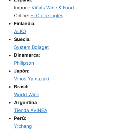
Import:
Viñals Wine & Food
Online:
El Corte Inglés
Finlandia:
ALKO
Suecia:
System Bolaget
Dinamarca:
Philipson
Japón:
Vinos Yamazaki
Brasil:
World Wine
Argentina
Tienda AVINEA
Perú:
Yichang