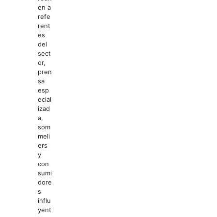
en a
refe
rent
es
del
sect
or,
pren
sa
esp
ecial
izad
a,
som
meli
ers
y
con
sumi
dore
s
influ
yent