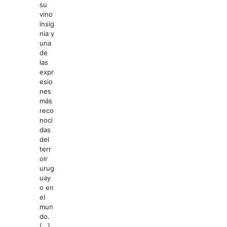
su
vino
insig
nia y
una
de
las
expr
esio
nes
más
reco
noci
das
del
terr
oir
urug
uay
o en
el
mun
do.
[…]