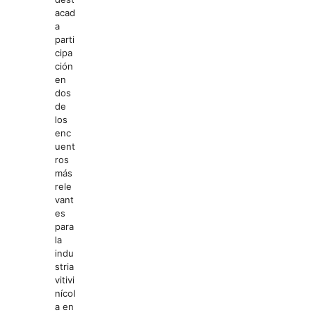
acad
a
parti
cipa
ción
en
dos
de
los
enc
uent
ros
más
rele
vant
es
para
la
indu
stria
vitivi
nícol
a en