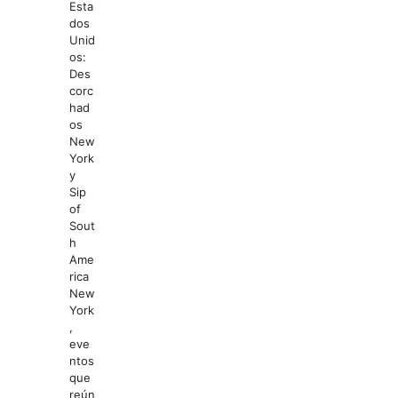
Esta
dos
Unid
os:
Des
corc
had
os
New
York
y
Sip
of
Sout
h
Ame
rica
New
York
,
eve
ntos
que
reún