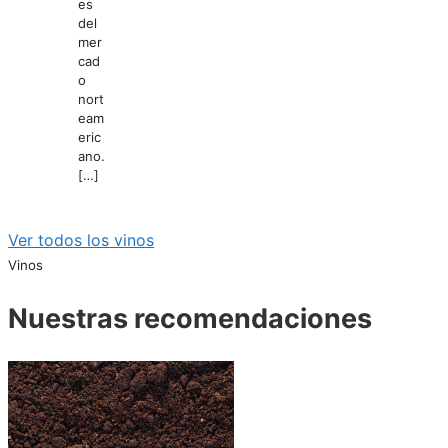
es
del
mer
cad
o
nort
eam
eric
ano.
[…]
Ver todos los vinos
Vinos
Nuestras recomendaciones