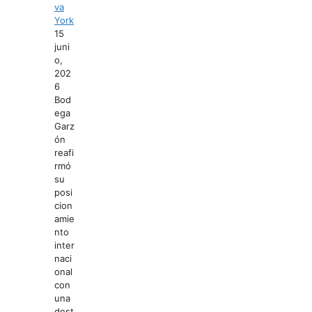
va
York
15
juni
o,
202
6
Bod
ega
Garz
ón
reafi
rmó
su
posi
cion
amie
nto
inter
naci
onal
con
una
dest