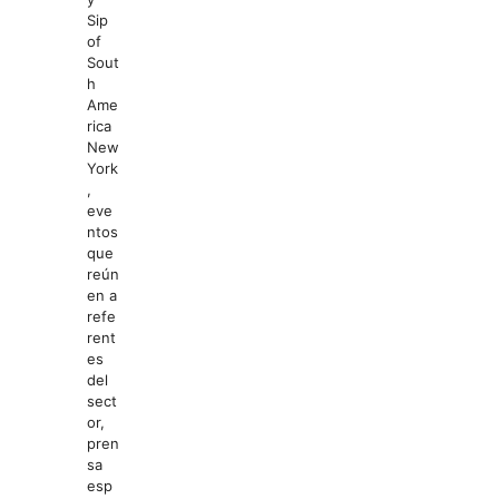
Sip
of
Sout
h
Ame
rica
New
York
,
eve
ntos
que
reún
en a
refe
rent
es
del
sect
or,
pren
sa
esp