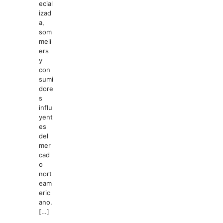
ecial
izad
a,
som
meli
ers
y
con
sumi
dore
s
influ
yent
es
del
mer
cad
o
nort
eam
eric
ano.
[…]