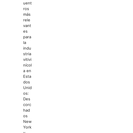
uent
ros
más
rele
vant
es
para
la
indu
stria
vitivi
nícol
a en
Esta
dos
Unid
os:
Des
corc
had
os
New
York
y