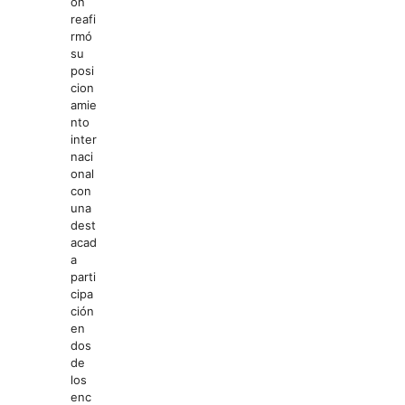
ón
reafi
rmó
su
posi
cion
amie
nto
inter
naci
onal
con
una
dest
acad
a
parti
cipa
ción
en
dos
de
los
enc