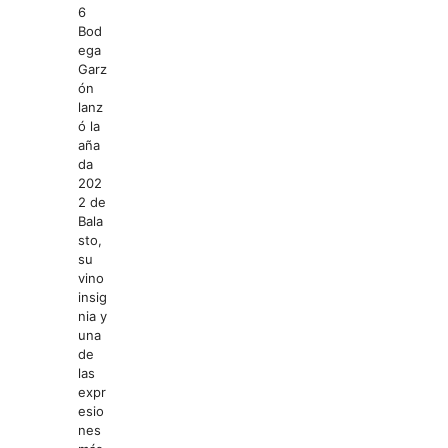
6
Bod
ega
Garz
ón
lanz
ó la
aña
da
202
2 de
Bala
sto,
su
vino
insig
nia y
una
de
las
expr
esio
nes