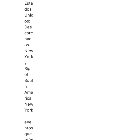
Esta
dos
Unid
os:
Des
corc
had
os
New
York
y
Sip
of
Sout
h
Ame
rica
New
York
,
eve
ntos
que
reún