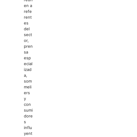
en a
refe
rent
es
del
sect
or,
pren
sa
esp
ecial
izad
a,
som
meli
ers
y
con
sumi
dore
s
influ
yent