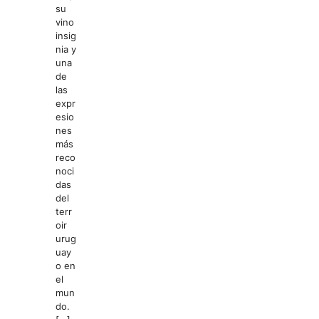
su
vino
insig
nia y
una
de
las
expr
esio
nes
más
reco
noci
das
del
terr
oir
urug
uay
o en
el
mun
do.