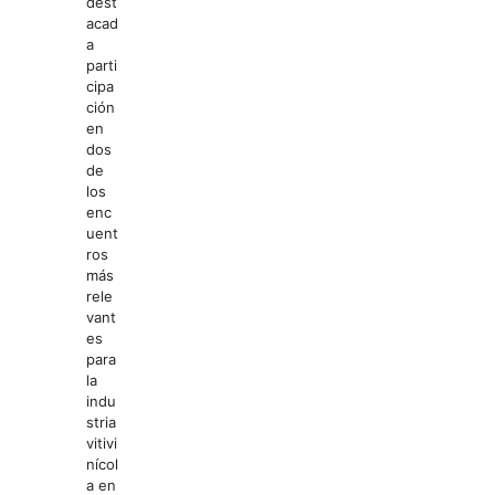
dest
acad
a
parti
cipa
ción
en
dos
de
los
enc
uent
ros
más
rele
vant
es
para
la
indu
stria
vitivi
nícol
a en