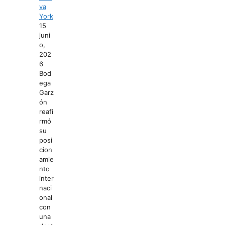
va
York
15
juni
o,
202
6
Bod
ega
Garz
ón
reafi
rmó
su
posi
cion
amie
nto
inter
naci
onal
con
una