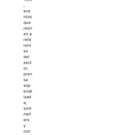
,
eve
ntos
que
reún
en a
refe
rent
es
del
sect
or,
pren
sa
esp
ecial
izad
a,
som
meli
ers
y
con