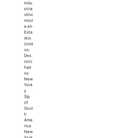
indu
stria
vitivi
nícol
a en
Esta
dos
Unid
os:
Des
corc
had
os
New
York
y
Sip
of
Sout
h
Ame
rica
New
York