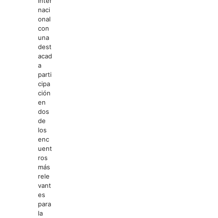
inter
naci
onal
con
una
dest
acad
a
parti
cipa
ción
en
dos
de
los
enc
uent
ros
más
rele
vant
es
para
la