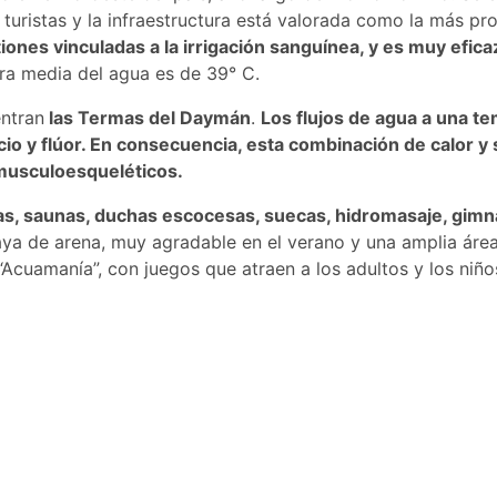
turistas y la infraestructura está valorada como la más pro
stiones vinculadas a la irrigación sanguínea, y es muy efic
ura media del agua es de 39° C.
entran
las Termas del Daymán
.
Los flujos de agua a una t
cio y flúor. En consecuencia, esta combinación de calor y 
 musculoesqueléticos.
vas, saunas, duchas escocesas, suecas, hidromasaje, gimn
ya de arena, muy agradable en el verano y una amplia área r
“Acuamanía”, con juegos que atraen a los adultos y los niño