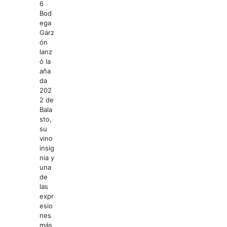
6
Bod
ega
Garz
ón
lanz
ó la
aña
da
202
2 de
Bala
sto,
su
vino
insig
nia y
una
de
las
expr
esio
nes
más