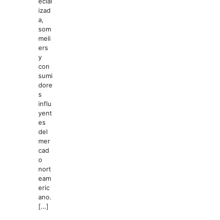
ecial
izad
a,
som
meli
ers
y
con
sumi
dore
s
influ
yent
es
del
mer
cad
o
nort
eam
eric
ano.
[…]