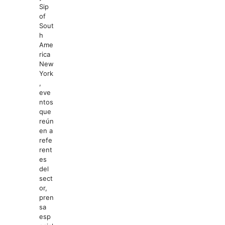
Sip
of
Sout
h
Ame
rica
New
York
,
eve
ntos
que
reún
en a
refe
rent
es
del
sect
or,
pren
sa
esp