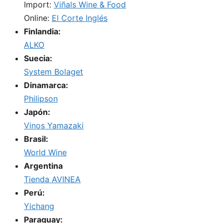
Import:
Viñals Wine & Food
Online:
El Corte Inglés
Finlandia:
ALKO
Suecia:
System Bolaget
Dinamarca:
Philipson
Japón:
Vinos Yamazaki
Brasil:
World Wine
Argentina
Tienda AVINEA
Perú:
Yichang
Paraguay: