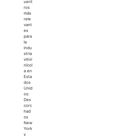
uent
ros
más
rele
vant
es
para
la
indu
stria
vitivi
nícol
a en
Esta
dos
Unid
os:
Des
corc
had
os
New
York
y