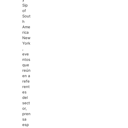
Sip
of
Sout
h
Ame
rica
New
York
,
eve
ntos
que
reún
en a
refe
rent
es
del
sect
or,
pren
sa
esp