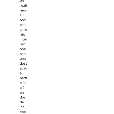
ón
reafi
rmó
su
posi
cion
amie
nto
inter
naci
onal
con
una
dest
acad
a
parti
cipa
ción
en
dos
de
los
enc