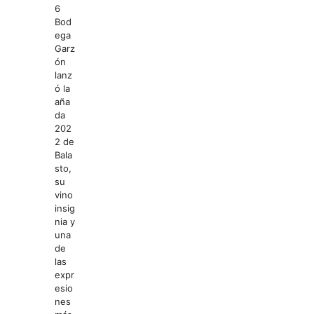
6
Bod
ega
Garz
ón
lanz
ó la
aña
da
202
2 de
Bala
sto,
su
vino
insig
nia y
una
de
las
expr
esio
nes