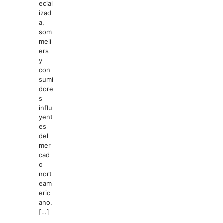
ecial
izad
a,
som
meli
ers
y
con
sumi
dore
s
influ
yent
es
del
mer
cad
o
nort
eam
eric
ano.
[…]