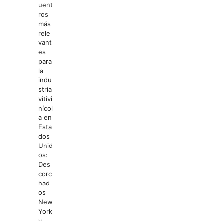
uent
ros
más
rele
vant
es
para
la
indu
stria
vitivi
nícol
a en
Esta
dos
Unid
os:
Des
corc
had
os
New
York
y