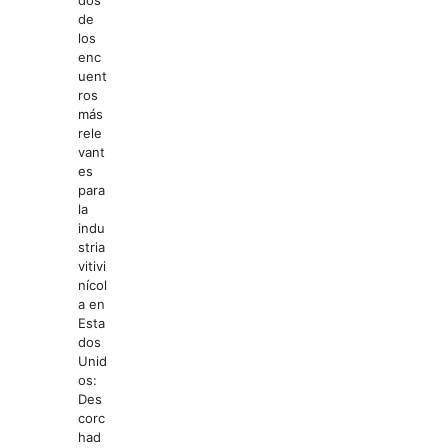
dos
de
los
enc
uent
ros
más
rele
vant
es
para
la
indu
stria
vitivi
nícol
a en
Esta
dos
Unid
os:
Des
corc
had