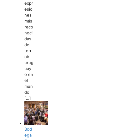
expr
esio
nes
más
reco
noci
das
del
terr
oir
urug
uay
o en
el
mun
do.
[…]
Bod
ega