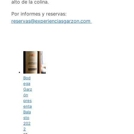
alto de la colina.
Por informes y reservas:
reservas@experienciasgarzon.com
Bod
ega
Garz
ón
pres
enta
Bala
sto
202
2