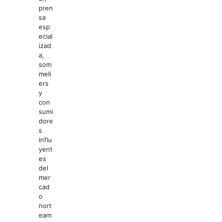
pren
sa
esp
ecial
izad
a,
som
meli
ers
y
con
sumi
dore
s
influ
yent
es
del
mer
cad
o
nort
eam