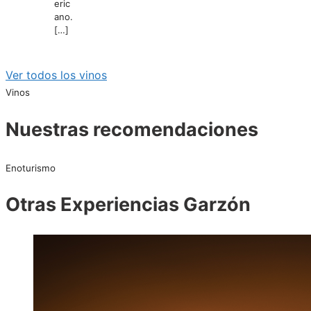
eric
ano.
[…]
Ver todos los vinos
Vinos
Nuestras recomendaciones
Enoturismo
Otras Experiencias Garzón