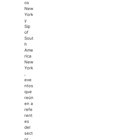
os
New
York
y
Sip
of
Sout
h
Ame
rica
New
York
,
eve
ntos
que
reún
en a
refe
rent
es
del
sect
or,