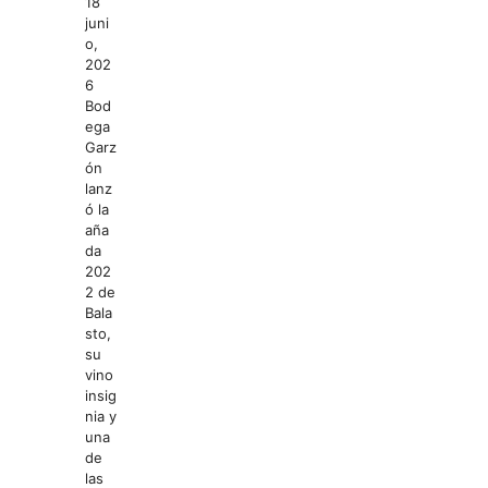
18
juni
o,
202
6
Bod
ega
Garz
ón
lanz
ó la
aña
da
202
2 de
Bala
sto,
su
vino
insig
nia y
una
de
las