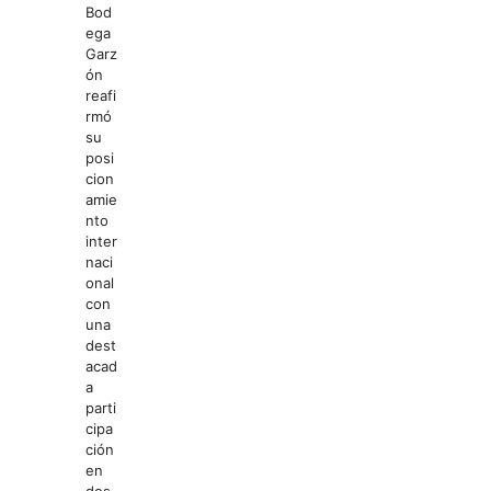
Bod
ega
Garz
ón
reafi
rmó
su
posi
cion
amie
nto
inter
naci
onal
con
una
dest
acad
a
parti
cipa
ción
en