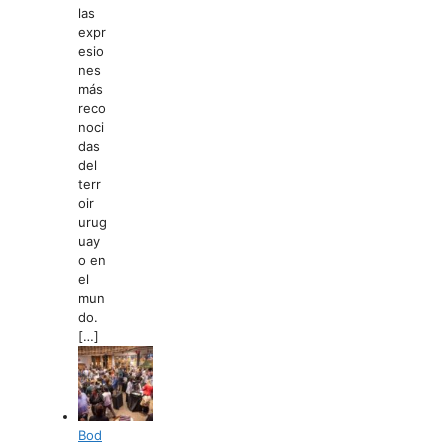
las
expr
esio
nes
más
reco
noci
das
del
terr
oir
urug
uay
o en
el
mun
do.
[…]
Bod