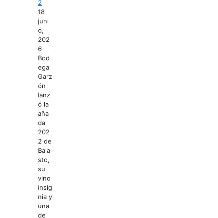
2
18
juni
o,
202
6
Bod
ega
Garz
ón
lanz
ó la
aña
da
202
2 de
Bala
sto,
su
vino
insig
nia y
una
de