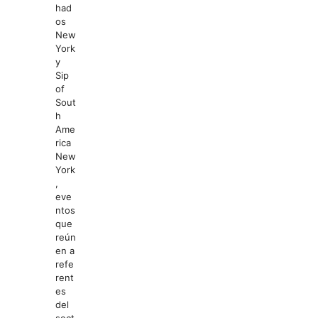
had
os
New
York
y
Sip
of
Sout
h
Ame
rica
New
York
,
eve
ntos
que
reún
en a
refe
rent
es
del