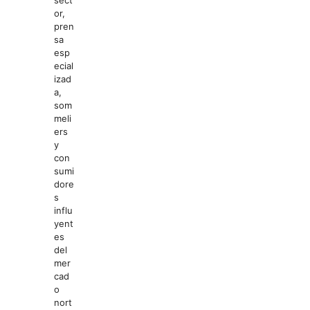
sect
or,
pren
sa
esp
ecial
izad
a,
som
meli
ers
y
con
sumi
dore
s
influ
yent
es
del
mer
cad
o
nort