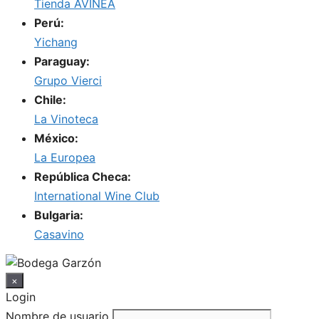
Tienda AVINEA
Perú:
Yichang
Paraguay:
Grupo Vierci
Chile:
La Vinoteca
México:
La Europea
República Checa:
International Wine Club
Bulgaria:
Casavino
×
Login
Nombre de usuario