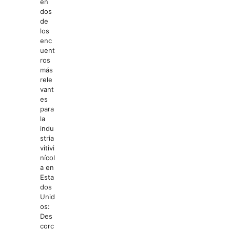
en
dos
de
los
enc
uent
ros
más
rele
vant
es
para
la
indu
stria
vitivi
nícol
a en
Esta
dos
Unid
os:
Des
corc