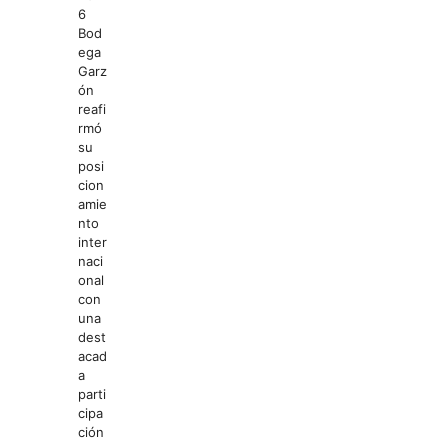
6
Bod
ega
Garz
ón
reafi
rmó
su
posi
cion
amie
nto
inter
naci
onal
con
una
dest
acad
a
parti
cipa
ción