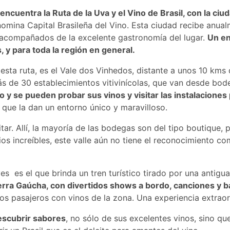
encuentra la Ruta de la Uva y el Vino de Brasil, con la c
nomina Capital Brasileña del Vino. Esta ciudad recibe anua
s acompañados de la excelente gastronomía del lugar.
Un en
, y para toda la región en general.
esta ruta, es el Vale dos Vinhedos, distante a unos 10 kms 
s de 30 establecimientos vitivinícolas, que van desde bo
co y se pueden probar sus vinos y visitar las instalacione
que la dan un entorno único y maravilloso.
itar. Allí, la mayoría de las bodegas son del tipo boutique,
os increíbles, este valle aún no tiene el reconocimiento 
 es el que brinda un tren turístico tirado por una antigu
Sierra Gaúcha, con divertidos shows a bordo, canciones y b
os pasajeros con vinos de la zona. Una experiencia extraor
descubrir sabores
, no sólo de sus excelentes vinos, sino q