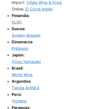
Import:
Viñals Wine & Food
Online:
El Corte Inglés
Finlandia:
ALKO
Suecia:
System Bolaget
Dinamarca:
Philipson
Japón:
Vinos Yamazaki
Brasil:
World Wine
Argentina
Tienda AVINEA
Perú:
Yichang
Paraguay: