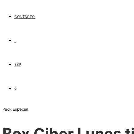
CONTACTO
ESP
0
Pack Especial
Box Ciber Lunes t