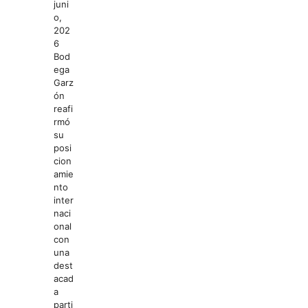
juni
o,
202
6
Bod
ega
Garz
ón
reafi
rmó
su
posi
cion
amie
nto
inter
naci
onal
con
una
dest
acad
a
parti