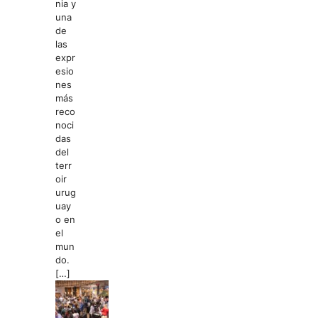
nia y
una
de
las
expr
esio
nes
más
reco
noci
das
del
terr
oir
urug
uay
o en
el
mun
do.
[…]