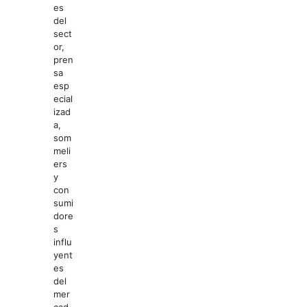
es
del
sect
or,
pren
sa
esp
ecial
izad
a,
som
meli
ers
y
con
sumi
dore
s
influ
yent
es
del
mer