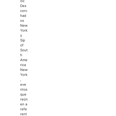
os:
Des
corc
had
os
New
York
y
Sip
of
Sout
h
Ame
rica
New
York
,
eve
ntos
que
reún
en a
refe
rent