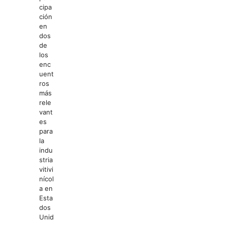
cipa
ción
en
dos
de
los
enc
uent
ros
más
rele
vant
es
para
la
indu
stria
vitivi
nícol
a en
Esta
dos
Unid