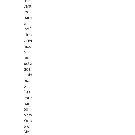
rele
vant
es
para
a
indú
stria
vitivi
nícol
a
nos
Esta
dos
Unid
os:
o
Des
corc
had
os
New
York
e o
Sip