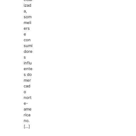
izad
a,
som
meli
ers
e
con
sumi
dore
s
influ
ente
s do
mer
cad
o
nort
e-
ame
rica
no.
[…]