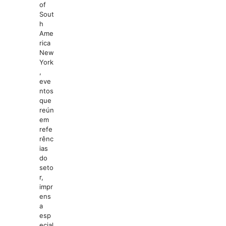
of
Sout
h
Ame
rica
New
York
,
eve
ntos
que
reún
em
refe
rênc
ias
do
seto
r,
impr
ens
a
esp
ecial