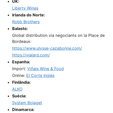
UK:
Liberty Wines
Irlanda do Norte:
Robb Brothers
Balasto:
Global distribution via negociants on la Place de
Bordeaux:
https://www.ulysse-cazabonne.com/
https://vialard.com/
Espanha:
Import:
Viñals Wine & Food
Online:
El Corte Inglés
Finlândia:
ALKO
Suécia:
System Bolaget
Dinamarca: