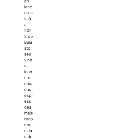
ón
lanç
ou a
safr
a
202
2 de
Bala
sto,
seu
vinh
o
ícon
e e
uma
das
expr
ess
ões
mais
reco
nhe
cida
s do