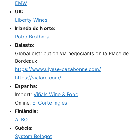
EMW
UK:
Liberty Wines
Irlanda do Norte:
Robb Brothers
Balasto:
Global distribution via negociants on la Place de
Bordeaux:
https://www.ulysse-cazabonne.com/
https://vialard.com/
Espanha:
Import:
Viñals Wine & Food
Online:
El Corte Inglés
Finlândia:
ALKO
Suécia:
System Bolaget