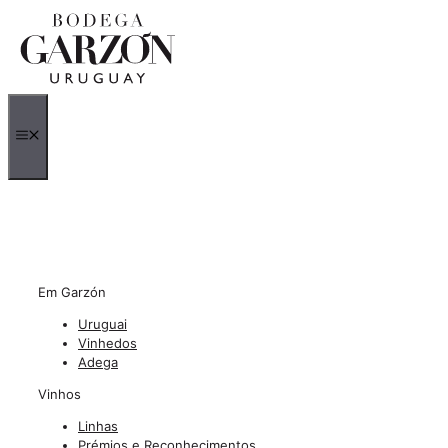
Saltar
para
o
conteúdo
MENU
Em Garzón
Uruguai
Vinhedos
Adega
Vinhos
Linhas
Prémios e Reconhecimentos