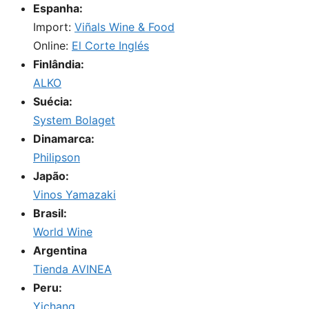
Espanha:
Import:
Viñals Wine & Food
Online:
El Corte Inglés
Finlândia:
ALKO
Suécia:
System Bolaget
Dinamarca:
Philipson
Japão:
Vinos Yamazaki
Brasil:
World Wine
Argentina
Tienda AVINEA
Peru:
Yichang